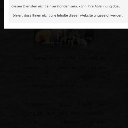
diesen Diensten nicht einverstanden sein, kann Ihre Ablehnung dazu
führen, dass Ihnen nicht alle Inhalte dieser Website angezeigt werden.
Wir halten eine große Auswahl an
qualitativ hochwertigen Produkten
rund um das Automobil in
Erstausrüster-Qualität bereit.
In unserem Shop finden Sie
gängige Autoteile und -zubehör
sowie Marken-Ersatzteile