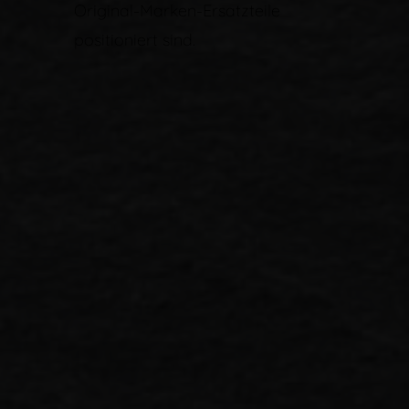
Original-Marken-Ersatzteile
positioniert sind.
Autoteile R & S GbR