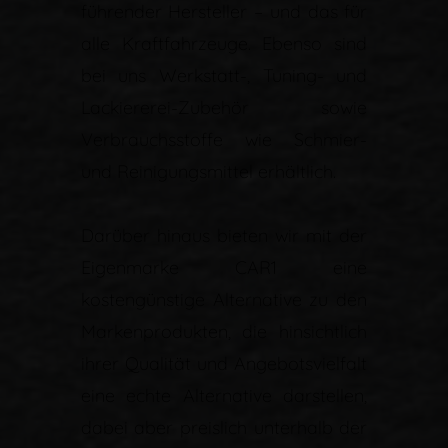
führender Hersteller – und das für
alle Kraftfahrzeuge. Ebenso sind
bei uns Werkstatt-, Tuning- und
Lackiererei-Zubehör sowie
Verbrauchsstoffe wie Schmier-
und Reinigungsmittel erhältlich.
Darüber hinaus bieten wir mit der
Eigenmarke CAR1 eine
kostengünstige Alternative zu den
Markenprodukten, die hinsichtlich
ihrer Qualität und Angebotsvielfalt
eine echte Alternative darstellen,
dabei aber preislich unterhalb der