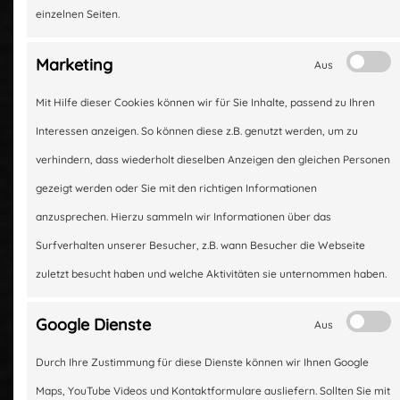
stimmt. Darauf können Sie sich
r
einzelnen Seiten.
verlassen.
Sortiment
iment
Marketing
Aus
Kontakt
Mit Hilfe dieser Cookies können wir für Sie Inhalte, passend zu Ihren
takt
Ihr Autoteile R&S Team
Interessen anzeigen. So können diese z.B. genutzt werden, um zu
Anfahrt
verhindern, dass wiederholt dieselben Anzeigen den gleichen Personen
gezeigt werden oder Sie mit den richtigen Informationen
ahrt
anzusprechen. Hierzu sammeln wir Informationen über das
Wir liefern
Surfverhalten unserer Besucher, z.B. wann Besucher die Webseite
erstklassige
zuletzt besucht haben und welche Aktivitäten sie unternommen haben.
Qualität zu fairen
Google Dienste
Aus
Preisen
Durch Ihre Zustimmung für diese Dienste können wir Ihnen Google
Maps, YouTube Videos und Kontaktformulare ausliefern. Sollten Sie mit