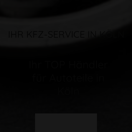
IHR KFZ-SERVICE IN KÖLN
Ihr TOP Händler
für Autoteile in
Köln