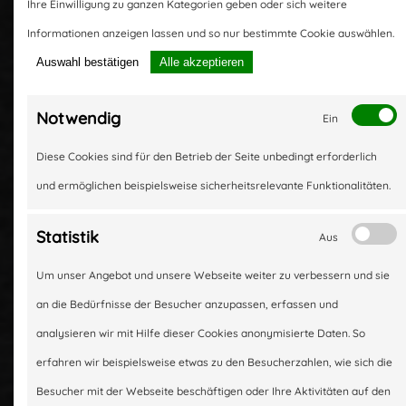
Bei uns finden Sie immer das
Ihre Einwilligung zu ganzen Kategorien geben oder sich weitere
passende Ersatzteil, weit über den
Informationen anzeigen lassen und so nur bestimmte Cookie auswählen.
gängigen Verschleißteil-Bereich
Auswahl bestätigen
Alle akzeptieren
hinaus. Vom Auspuff bis zum
Zusatzscheinwerfer: Wir bieten
Notwendig
Ein
Ihnen Ersatzteile für die Reparatur
Diese Cookies sind für den Betrieb der Seite unbedingt erforderlich
von Fahrzeugen aller Marken. Mit
und ermöglichen beispielsweise sicherheitsrelevante Funktionalitäten.
unserem Gespür für
me
Ihre Bedürfnisse und die
Statistik
Aus
Anforderungen des Marktes
Home
Um unser Angebot und unsere Webseite weiter zu verbessern und sie
gelingt es uns immer besser zu
an die Bedürfnisse der Besucher anzupassen, erfassen und
er
werden. Sie erhalten Produkte in
analysieren wir mit Hilfe dieser Cookies anonymisierte Daten. So
Über uns
s
Erstausrüster Qualität, bei denen
erfahren wir beispielsweise etwas zu den Besucherzahlen, wie sich die
das Preis-Leistungsverhältnis
Besucher mit der Webseite beschäftigen oder Ihre Aktivitäten auf den
Unser