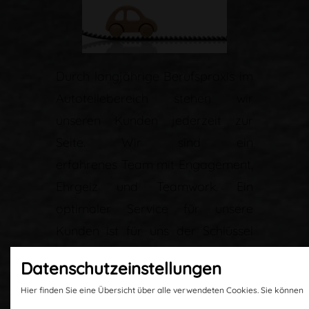
Durch langjährige Berufspraxis im
Autoteilebereich stehen wir
unseren Kunden jederzeit zur
Seite. Wir sind ein
erfahrenes Team mit Engagement,
Ehrgeiz und Teamwork. Ein
optimaler Service für unsere
Kunden ist für uns der Schlüssel
zum Erfolg.
Daten­schutz­ein­stellungen
Hier finden Sie eine Übersicht über alle verwendeten Cookies. Sie können