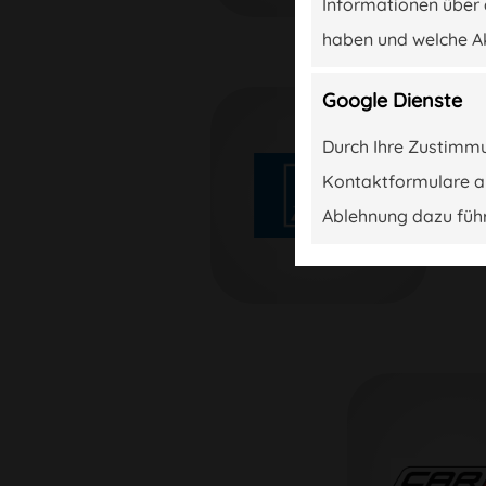
Informationen über 
ahrt
haben und welche A
Google Dienste
Durch Ihre Zustimmu
Kontaktformulare aus
Ablehnung dazu führ