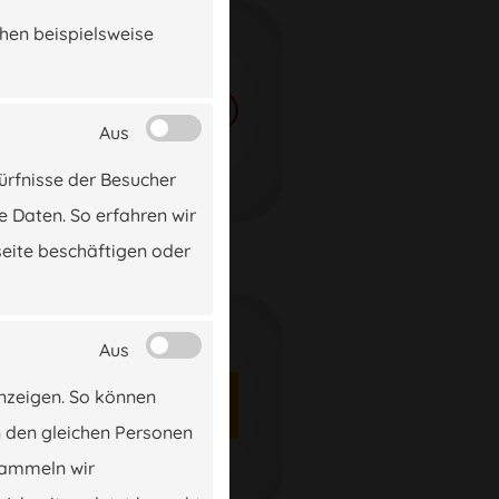
chen beispielsweise
Aus
ürfnisse der Besucher
e Daten. So erfahren wir
seite beschäftigen oder
Aus
anzeigen. So können
n den gleichen Personen
sammeln wir