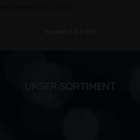
SSE:
Zehnthofstraße 46b / 51107 Köln
Autoteile R & S GbR
UNSER SORTIMENT