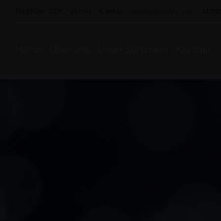
TELEFON:
0221 / 897994
E-MAIL:
info@autoteile-r-s.de
ADRE
Home
Über uns
Unser Sortiment
Kontakt